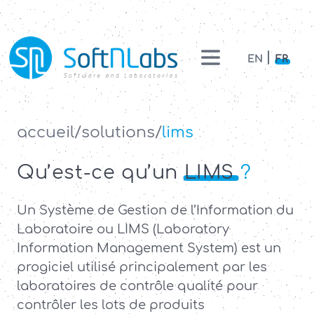
EN
FR
Accueil
accueil
solutions
lims
Solutions
Qu’est-ce qu’un
LIMS
?
Services
Un Système de Gestion de l’Information du
Équipe
Laboratoire ou LIMS (Laboratory
Information Management System) est un
Nous
rejoindre
progiciel utilisé principalement par les
laboratoires de contrôle qualité pour
Actualités
contrôler les lots de produits