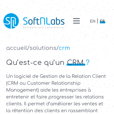
EN
FR
Accueil
accueil
solutions
crm
Solutions
Qu’est-ce qu’un
CRM
?
Services
Un logiciel de Gestion de la Relation Client
Équipe
(CRM ou Customer Relationship
Management) aide les entreprises à
Nous
rejoindre
entretenir et faire progresser les relations
clients. Il permet d’améliorer les ventes et
Actualités
la rétention des clients en rassemblant